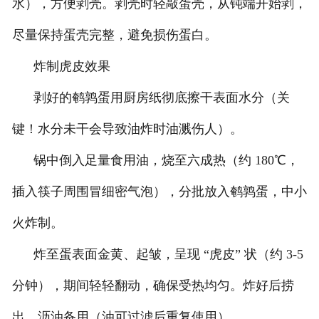
水），方便剥壳。剥壳时轻敲蛋壳，从钝端开始剥，
尽量保持蛋壳完整，避免损伤蛋白。
炸制虎皮效果
剥好的鹌鹑蛋用厨房纸彻底擦干表面水分（关
键！水分未干会导致油炸时油溅伤人）。
锅中倒入足量食用油，烧至六成热（约 180℃，
插入筷子周围冒细密气泡），分批放入鹌鹑蛋，中小
火炸制。
炸至蛋表面金黄、起皱，呈现 “虎皮” 状（约 3-5
分钟），期间轻轻翻动，确保受热均匀。炸好后捞
出，沥油备用（油可过滤后重复使用）。