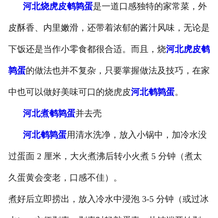
河北烧虎皮鹌鹑蛋
是一道口感独特的家常菜，外
-
河北盐焗味卤蛋
皮酥香、内里嫩滑，还带着浓郁的酱汁风味，无论是
-
河北泡椒味卤蛋
下饭还是当作小零食都很合适。而且，烧
河北虎皮鹌
-
河北蜜汁味卤蛋
鹑蛋
的做法也并不复杂，只要掌握做法及技巧，在家
中也可以做好美味可口的烧虎皮
河北鹌鹑蛋
。
-
河北茶香味卤蛋
河北煮鹌鹑蛋
并去壳
河北鹌鹑蛋
用清水洗净，放入小锅中，加冷水没
过蛋面 2 厘米，大火煮沸后转小火煮 5 分钟（煮太
久蛋黄会变老，口感不佳）。
煮好后立即捞出，放入冷水中浸泡 3-5 分钟（或过冰