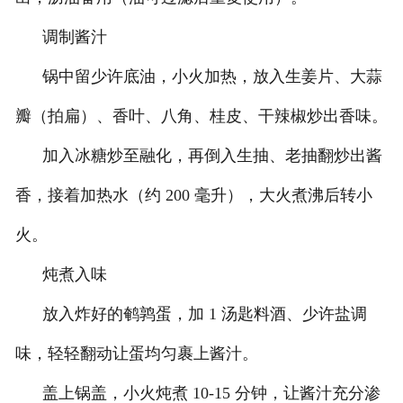
调制酱汁
锅中留少许底油，小火加热，放入生姜片、大蒜
瓣（拍扁）、香叶、八角、桂皮、干辣椒炒出香味。
加入冰糖炒至融化，再倒入生抽、老抽翻炒出酱
香，接着加热水（约 200 毫升），大火煮沸后转小
火。
炖煮入味
放入炸好的鹌鹑蛋，加 1 汤匙料酒、少许盐调
味，轻轻翻动让蛋均匀裹上酱汁。
盖上锅盖，小火炖煮 10-15 分钟，让酱汁充分渗