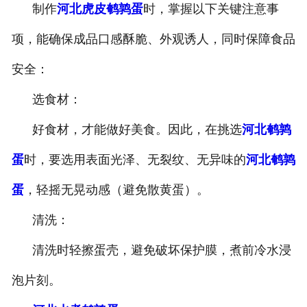
制作
河北虎皮鹌鹑蛋
时，掌握以下关键注意事
-
河北盐焗味卤蛋
项，能确保成品口感酥脆、外观诱人，同时保障食品
-
河北泡椒味卤蛋
安全：
-
河北蜜汁味卤蛋
选食材：
好食材，才能做好美食。因此，在挑选
河北鹌鹑
-
河北茶香味卤蛋
蛋
时，要选用表面光泽、无裂纹、无异味的
河北鹌鹑
蛋
，轻摇无晃动感（避免散黄蛋）。
清洗：
清洗时轻擦蛋壳，避免破坏保护膜，煮前冷水浸
泡片刻。