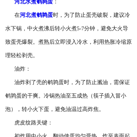
河北水煮鹌鹑蛋
：
在
河北煮鹌鹑蛋
时，为了防止蛋壳破裂，建议冷
水下锅，中火煮沸后转小火煮5-7分钟，避免大火导
致蛋壳爆裂。煮熟后立即浸入冷水，利用热胀冷缩原
理轻松剥壳。
油炸：
油炸剥了壳的鹌鹑蛋时，为了防止溅油，需保证
鹌鹑蛋的干爽。冷锅热油至五成热（筷子插入冒小
泡），转小火下蛋，避免油温过高炸焦。
虎皮纹路关键：
初炸用中小火，翻动使蛋均匀受热，炸至表面起