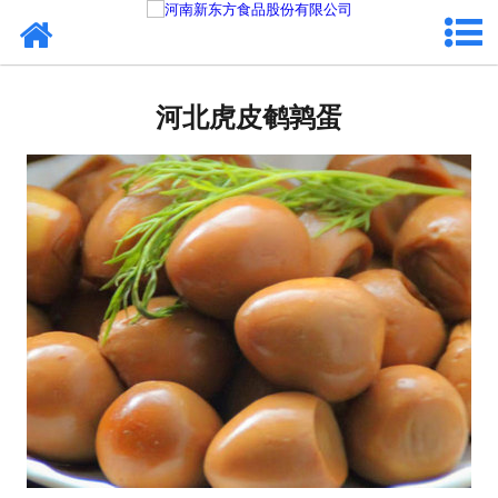
网站首页
河北蛋制品
河北虎皮鹌鹑蛋
河北卤制品
河北熟食品
河北调味品
河北鸡蛋壳粉
河北新东方食品
河北食品代加工
河北精忠报国八大锤典故版