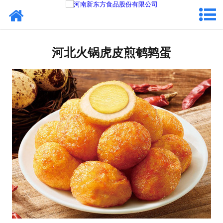
网站首页
河北蛋制品
河北火锅虎皮煎鹌鹑蛋
河北卤制品
河北熟食品
河北调味品
河北鸡蛋壳粉
河北新东方食品
河北食品代加工
河北精忠报国八大锤典故版