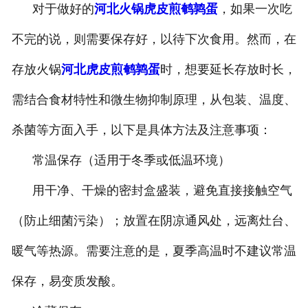
对于做好的
河北火锅虎皮煎鹌鹑蛋
，如果一次吃
-
河北盐焗味卤蛋
不完的说，则需要保存好，以待下次食用。然而，在
-
河北泡椒味卤蛋
存放火锅
河北虎皮煎鹌鹑蛋
时，想要延长存放时长，
-
河北蜜汁味卤蛋
需结合食材特性和微生物抑制原理，从包装、温度、
杀菌等方面入手，以下是具体方法及注意事项：
-
河北茶香味卤蛋
常温保存（适用于冬季或低温环境）
用干净、干燥的密封盒盛装，避免直接接触空气
（防止细菌污染）；放置在阴凉通风处，远离灶台、
暖气等热源。需要注意的是，夏季高温时不建议常温
保存，易变质发酸。