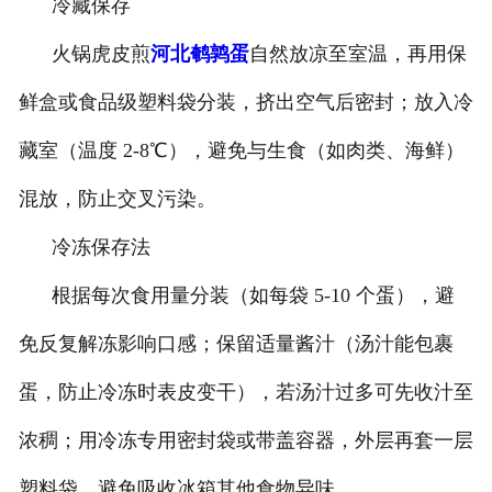
冷藏保存
火锅虎皮煎
河北鹌鹑蛋
自然放凉至室温，再用保
鲜盒或食品级塑料袋分装，挤出空气后密封；放入冷
藏室（温度 2-8℃），避免与生食（如肉类、海鲜）
混放，防止交叉污染。
冷冻保存法
根据每次食用量分装（如每袋 5-10 个蛋），避
免反复解冻影响口感；保留适量酱汁（汤汁能包裹
蛋，防止冷冻时表皮变干），若汤汁过多可先收汁至
浓稠；用冷冻专用密封袋或带盖容器，外层再套一层
塑料袋，避免吸收冰箱其他食物异味。