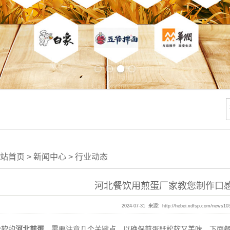
Previous slide
Next slide
站首页
>
新闻中心
>
行业动态
河北餐饮用煎蛋厂家教您制作口
2024-07-31 来源：
http://hebei.xdfsp.com/news10
软的
河北煎蛋
，需要注意几个关键点，以确保煎蛋既松软又美味。下面