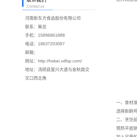
Contact us
河南新东方食品股份有限公司
联系：柴总
手机：15896861888
电话：18637203087
邮箱：
网址：http://hebei.xdfsp.com/
地址：汤阴县复兴大道与金秋路交
叉口西北角
一、食材准
选择新鲜鸡蛋
二、烹饪前
预热平底锅：
加入足量的油