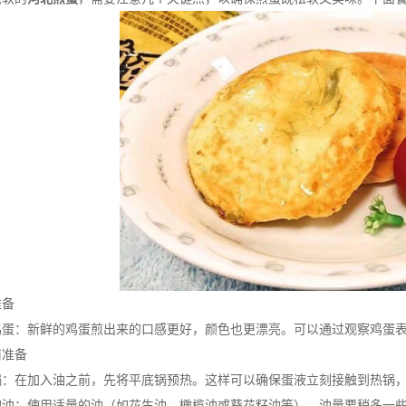
备
：新鲜的鸡蛋煎出来的口感更好，颜色也更漂亮。可以通过观察鸡蛋表
准备
在加入油之前，先将平底锅预热。这样可以确保蛋液立刻接触到热锅，
：使用适量的油（如花生油、橄榄油或葵花籽油等），油量要稍多一些