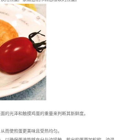
面的光泽和触摸鸡蛋的重量来判断其新鲜度。
从而使煎蛋更美味且受热均匀。
，以确保蛋液能够充分与油接触，煎出的蛋更加松软。油温