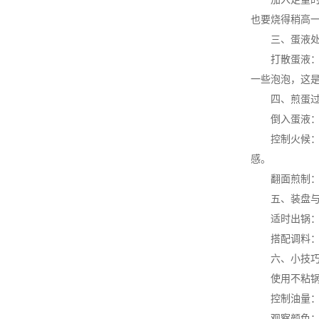
也要烧得稍高
三、蛋液处
打散蛋液：在
一些泡泡，这
四、煎蛋过
倒入蛋液：当
控制火候：煎
感。
翻面煎制：待
五、装盘与
适时出锅：当
搭配调料：可
六、小技
使用不粘锅：
控制油量：虽
观察颜色：通