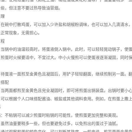
一些，但注意不要过热导致油冒烟。
理
碗中打散鸡蛋，可以加入少许盐和胡椒粉调味，也可以加入几滴清水，
是正常现象，无需担心。
程
锅中的油温较高时，将蛋液倒入锅中。此时，可以轻轻晃动锅子，使蛋
蛋时火候要适中，不宜过大。中小火慢煎可以使蛋液逐渐凝固，同时保
蛋液一面煎至金黄色且凝固后，用铲子轻轻翻面，继续煎制另一面。翻
搭配
两面都煎至金黄色且完全凝固时，即可将煎蛋出锅装盘。出锅时要小心
以根据个人口味搭配酱油、椒盐或其他调料食用。例如，在煎蛋上撒上
巧
不粘锅可以减少煎蛋时粘锅的可能性，使煎蛋更加完整和美观。
然油量要稍多一些，但也要避免过多，以免煎出的蛋过于油腻。
过观察煎蛋的颜色变化，可以判断其熟度。一般来说，煎至两面金黄色