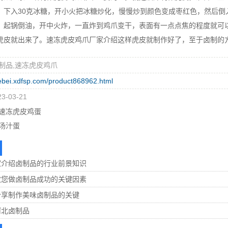
，下入30克冰糖，开小火把冰糖炒化，慢慢炒到颜色变成枣红色，然后倒
。起锅倒油，开中火炸，一直炸到鸡爪变干，表面有一点点焦的程度就可
虎皮就出来了。速冻虎皮鸡爪厂家介绍这样虎皮就制作好了，至于卤制的
制品,速冻虎皮鸡爪
hebei.xdfsp.com/product868962.html
-03-21
速冻虎皮鸡蛋
汤汁蛋
家介绍卤制品的行业前景知识
教您做卤制品成功的关键因素
分享制作美味卤制品的关键
河北卤制品