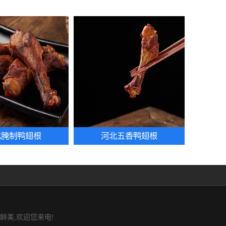
北腌制鸭翅根
河北五香鸭翅根
鲜美,欢迎您来电!