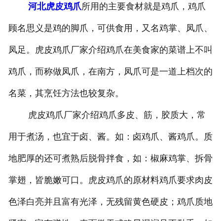
河北虎皮鸡爪
所用的主要食材就是鸡爪，鸡爪
-
河北盐焗味卤蛋
顾名思义是鸡的脚爪，可供食用，又名鸡掌、凤爪、
-
河北泡椒味卤蛋
凤足。虎皮鸡爪厂家介绍鸡爪在美食家的菜谱上不叫
-
河北蜜汁味卤蛋
鸡爪，而称做凤爪，在南方，凤爪可是一道上档次的
名菜，其烹饪方法也较复杂。
-
河北茶香味卤蛋
虎皮鸡爪厂家介绍鸡爪多皮、筋，胶质大，常
用于煮汤，也宜于卤、酱。如：卤鸡爪、酱鸡爪。质
地肥厚的还可煮熟后脱骨拌食，如：椒麻鸡掌、拆骨
掌翅，皆脆嫩可口。虎皮鸡爪的原材料鸡爪要求肉皮
色泽白亮并且富有光泽，无残留黄色硬皮；鸡爪质地