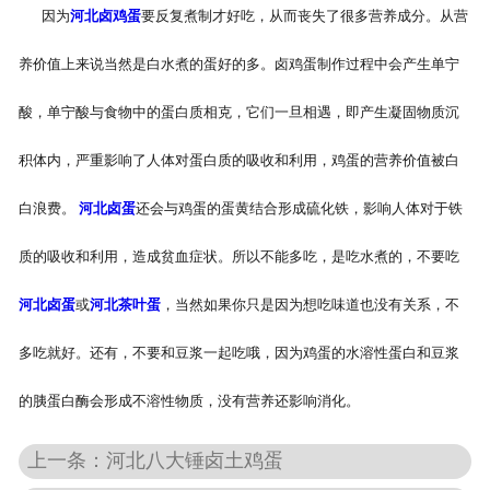
因为
河北卤鸡蛋
要反复煮制才好吃，从而丧失了很多营养成分。从营
-
河北盐焗味卤蛋
养价值上来说当然是白水煮的蛋好的多。卤鸡蛋制作过程中会产生单宁
-
河北泡椒味卤蛋
酸，单宁酸与食物中的蛋白质相克，它们一旦相遇，即产生凝固物质沉
-
河北蜜汁味卤蛋
积体内，严重影响了人体对蛋白质的吸收和利用，鸡蛋的营养价值被白
-
河北茶香味卤蛋
白浪费。
河北卤蛋
还会与鸡蛋的蛋黄结合形成硫化铁，影响人体对于铁
质的吸收和利用，造成贫血症状。所以不能多吃，是吃水煮的，不要吃
河北卤蛋
或
河北茶叶蛋
，当然如果你只是因为想吃味道也没有关系，不
多吃就好。还有，不要和豆浆一起吃哦，因为鸡蛋的水溶性蛋白和豆浆
的胰蛋白酶会形成不溶性物质，没有营养还影响消化。
上一条：河北八大锤卤土鸡蛋