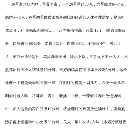
鸡蛋富含胆固醇，营养丰富，一个鸡蛋重约50克，含蛋白质6—7克，
-
河北盐焗味卤蛋
脂肪5—6克，鸡蛋的蛋白质跟氨基酸比例很适合人体生理需要，易为机
-
河北泡椒味卤蛋
体吸收，利用率高达98%以上，营养价值很高！鸡蛋 12个、啤酒 330毫
-
河北蜜汁味卤蛋
升、原酿酱油 60毫升、老抽 5毫升、白糖 30克、干辣椒 4个、香叶 2
-
河北茶香味卤蛋
片、凉白开 300毫升，鸡蛋洗清干净，冷水下锅，注意火不要开太大，水
煮沸后转中小火继续煮15分钟。煮好的鸡蛋捞出用冰水浸泡5分钟，这样
处理一下鸡蛋壳会容易剥一些，在剥好的鸡蛋上划几刀，方便一会儿卤
制的时候入味。将啤酒、酱油、老抽、白糖、干辣椒和香叶放进汤锅
中，加入适量的凉白开煮10分钟。将处理好的鸡蛋放进汤汁中，重新煮
沸后盖上锅盖转中小火煮30分钟。关火，焖1-2小时入味（冰箱冷藏过夜