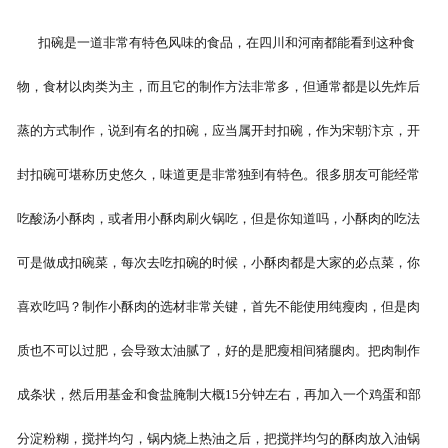
扣碗是一道非常有特色风味的食品，在四川和河南都能看到这种食
物，食材以肉类为主，而且它的制作方法非常多，但通常都是以先炸后
蒸的方式制作，说到有名的扣碗，应当属开封扣碗，作为宋朝汴京，开
封扣碗可堪称历史悠久，味道更是非常独到有特色。很多朋友可能经常
吃酸汤小酥肉，或者用小酥肉刷火锅吃，但是你知道吗，小酥肉的吃法
可是做成扣碗菜，每次去吃扣碗的时候，小酥肉都是大家的必点菜，你
喜欢吃吗？制作小酥肉的选材非常关键，首先不能使用纯瘦肉，但是肉
质也不可以过肥，会导致太油腻了，好的是肥瘦相间猪腿肉。把肉制作
成条状，然后用基金和食盐腌制大概15分钟左右，再加入一个鸡蛋和部
分淀粉糊，搅拌均匀，锅内烧上热油之后，把搅拌均匀的酥肉放入油锅