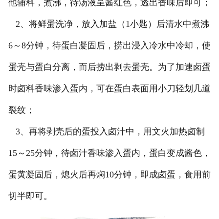
他辅料，煮沸，待汤液呈酱红色，透出香味后即可；
2、将鲜蛋洗净，放入加盐（1小匙）后清水中煮沸
6～8分钟，待蛋白凝固后，捞出浸入冷水中冷却，使
蛋壳与蛋白分离，而后捞出剥去蛋壳。为了加速卤蛋
时卤料香味渗入蛋内，可在蛋白表面用小刀轻划几道
裂纹；
3、再将剥壳后的蛋投入卤汁中，用文火加热卤制
15～25分钟，待卤汁香味渗入蛋内，蛋白变成酱色，
蛋黄凝固后，熄火后再焖10分钟，即成卤蛋，食用前
切半即可。