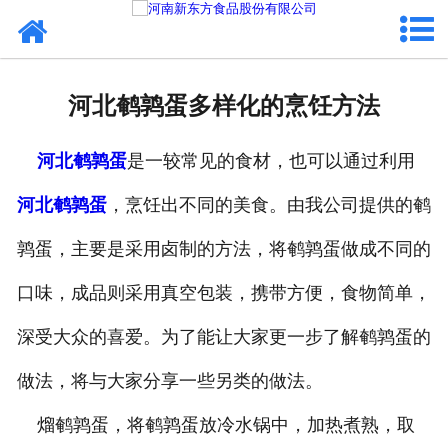
网站首页
健康卤味
河北鹌鹑蛋多样化的烹饪方法
合作模式
河北鹌鹑蛋
是一较常见的食材，也可以通过利用
新闻资讯
河北鹌鹑蛋
，烹饪出不同的美食。由我公司提供的鹌
关于新东方
鹑蛋，主要是采用卤制的方法，将鹌鹑蛋做成不同的
加入新东方
口味，成品则采用真空包装，携带方便，食物简单，
联系我们
深受大众的喜爱。为了能让大家更一步了解鹌鹑蛋的
做法，将与大家分享一些另类的做法。
熘鹌鹑蛋，将鹌鹑蛋放冷水锅中，加热煮熟，取