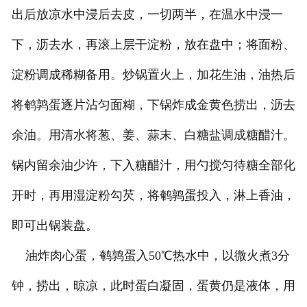
出后放凉水中浸后去皮，一切两半，在温水中浸一
下，沥去水，再滚上层干淀粉，放在盘中；将面粉、
淀粉调成稀糊备用。炒锅置火上，加花生油，油热后
将鹌鹑蛋逐片沾匀面糊，下锅炸成金黄色捞出，沥去
余油。用清水将葱、姜、蒜末、白糖盐调成糖醋汁。
锅内留余油少许，下入糖醋汁，用勺搅匀待糖全部化
开时，再用湿淀粉勾芡，将鹌鹑蛋投入，淋上香油，
即可出锅装盘。
油炸肉心蛋，鹌鹑蛋入50℃热水中，以微火煮3分
钟，捞出，晾凉，此时蛋白凝固，蛋黄仍是液体，用