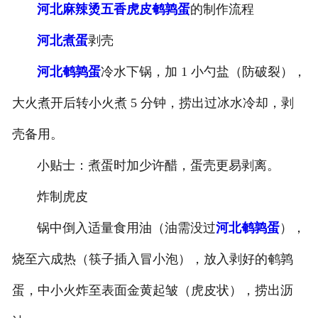
河北麻辣烫五香虎皮鹌鹑蛋
的制作流程
-
河北盐焗味卤蛋
河北煮蛋
剥壳
-
河北泡椒味卤蛋
河北鹌鹑蛋
冷水下锅，加 1 小勺盐（防破裂），
-
河北蜜汁味卤蛋
大火煮开后转小火煮 5 分钟，捞出过冰水冷却，剥
壳备用。
-
河北茶香味卤蛋
小贴士：煮蛋时加少许醋，蛋壳更易剥离。
炸制虎皮
锅中倒入适量食用油（油需没过
河北鹌鹑蛋
），
烧至六成热（筷子插入冒小泡），放入剥好的鹌鹑
蛋，中小火炸至表面金黄起皱（虎皮状），捞出沥