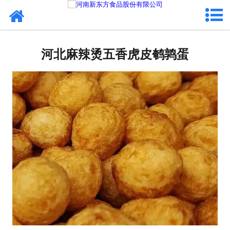
网站首页
河北蛋制品
河北麻辣烫五香虎皮鹌鹑蛋
河北卤制品
河北熟食品
河北调味品
河北鸡蛋壳粉
河北新东方食品
河北食品代加工
河北精忠报国八大锤典故版