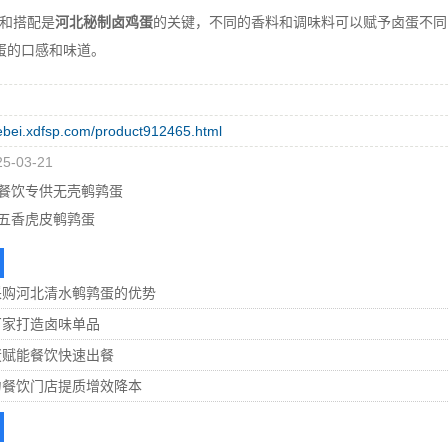
和搭配是
河北秘制卤鸡蛋
的关键，不同的香料和调味料可以赋予卤蛋不同
蛋的口感和味道。
hebei.xdfsp.com/product912465.html
-03-21
餐饮专供无壳鹌鹑蛋
五香虎皮鹌鹑蛋
采购河北清水鹌鹑蛋的优势
厂家打造卤味单品
蛋赋能餐饮快速出餐
力餐饮门店提质增效降本