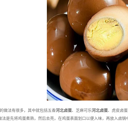
的做法有很多，其中就包括五香
河北卤蛋
、芝麻可乐
河北卤蛋
、虎皮卤蛋
做法是先将鸡蛋煮熟，然后去壳，在鸡蛋表面划口以便入味，再放入卤锅中
。