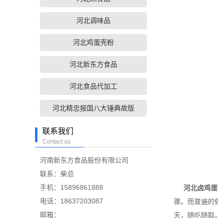
河北调味品
河北鸡蛋壳粉
河北新东方食品
河北食品代加工
河北精忠报国八大锤典故版
联系我们
Contact us
河南新东方食品股份有限公司
联系：柴总
手机：15896861888
河北卤鸡蛋
电话：18637203087
骤。而普遍的
邮箱：
天，随吃随取