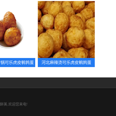
香锅可乐虎皮鹌鹑蛋
河北麻辣烫可乐虎皮鹌鹑蛋
鲜美,欢迎您来电!