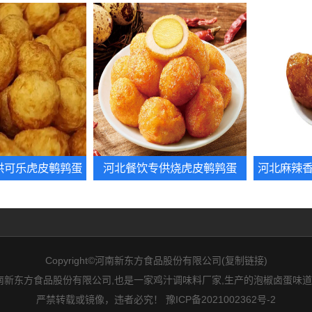
供可乐虎皮鹌鹑蛋
河北餐饮专供烧虎皮鹌鹑蛋
河北麻辣
Copyright©河南新东方食品股份有限公司(
复制链接
)
新东方食品股份有限公司,也是一家鸡汁调味料厂家,生产的泡椒卤蛋味道
严禁转载或镜像，违者必究！
豫ICP备2021002362号-2