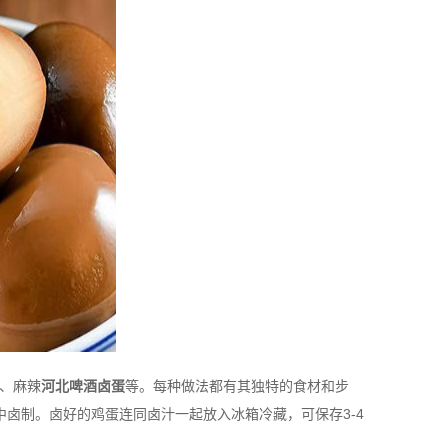
、麻辣
河北啤酒卤蛋
等。每种做法都有其独特的食材和步
卤制。卤好的鸡蛋连同卤汁一起放入冰箱冷藏，可保存3-4