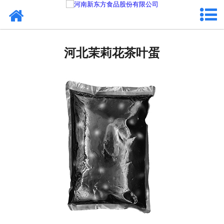
网站首页
河北蛋制品
河北茉莉花茶叶蛋
河北卤制品
河北熟食品
河北调味品
河北鸡蛋壳粉
河北新东方食品
河北食品代加工
河北精忠报国八大锤典故版