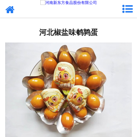
网站首页
河北蛋制品
河北椒盐味鹌鹑蛋
河北卤制品
河北熟食品
河北调味品
河北鸡蛋壳粉
河北新东方食品
河北食品代加工
河北精忠报国八大锤典故版