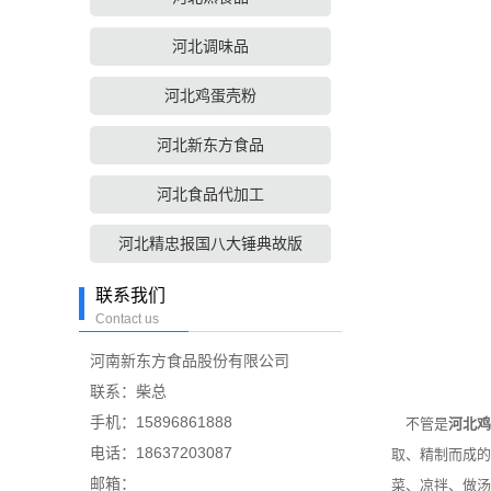
河北调味品
河北鸡蛋壳粉
河北新东方食品
河北食品代加工
河北精忠报国八大锤典故版
联系我们
Contact us
河南新东方食品股份有限公司
联系：柴总
手机：15896861888
不管是
河北鸡
电话：18637203087
取、精制而成的
邮箱：
菜、凉拌、做汤