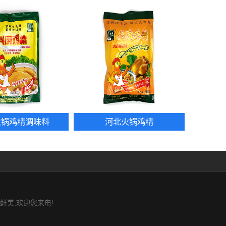
火锅鸡精调味料
河北火锅鸡精
鲜美,欢迎您来电!