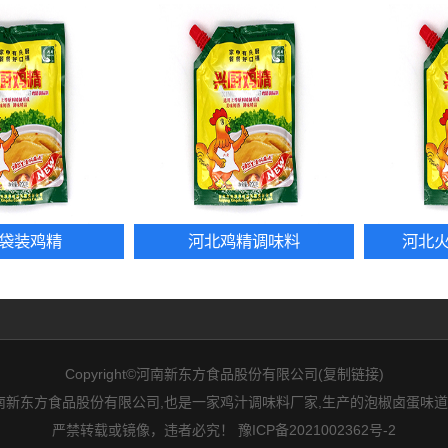
袋装鸡精
河北鸡精调味料
河北
Copyright©河南新东方食品股份有限公司(
复制链接
)
新东方食品股份有限公司,也是一家鸡汁调味料厂家,生产的泡椒卤蛋味道
严禁转载或镜像，违者必究！
豫ICP备2021002362号-2