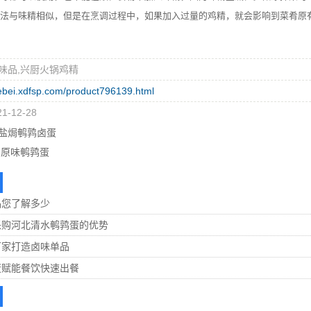
法与味精相似，但是在烹调过程中，如果加入过量的鸡精，就会影响到菜肴原
味品,兴厨火锅鸡精
hebei.xdfsp.com/product796139.html
-12-28
盐焗鹌鹑卤蛋
 原味鹌鹑蛋
品您了解多少
采购河北清水鹌鹑蛋的优势
厂家打造卤味单品
蛋赋能餐饮快速出餐