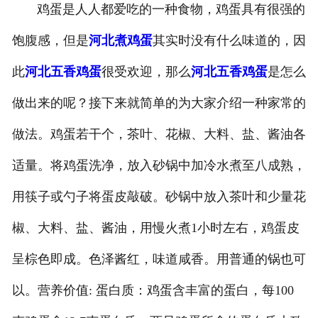
鸡蛋是人人都爱吃的一种食物，鸡蛋具有很强的
-
河北盐焗味卤蛋
饱腹感，但是
河北煮鸡蛋
其实时没有什么味道的，因
-
河北泡椒味卤蛋
此
河北五香鸡蛋
很受欢迎，那么
河北五香鸡蛋
是怎么
-
河北蜜汁味卤蛋
做出来的呢？接下来就简单的为大家介绍一种家常的
做法。鸡蛋若干个，茶叶、花椒、大料、盐、酱油各
-
河北茶香味卤蛋
适量。将鸡蛋洗净，放入砂锅中加冷水煮至八成熟，
用筷子或勺子将蛋皮敲破。砂锅中放入茶叶和少量花
椒、大料、盐、酱油，用慢火煮1小时左右，鸡蛋皮
呈棕色即成。色泽酱红，味道咸香。用普通的锅也可
以。营养价值: 蛋白质：鸡蛋含丰富的蛋白，每100