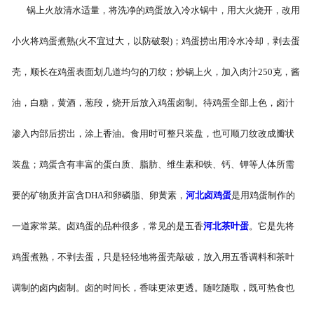
锅上火放清水适量，将洗净的鸡蛋放入冷水锅中，用大火烧开，改用
-
河北盐焗味卤蛋
小火将鸡蛋煮熟(火不宜过大，以防破裂)；鸡蛋捞出用冷水冷却，剥去蛋
-
河北泡椒味卤蛋
壳，顺长在鸡蛋表面划几道均匀的刀纹；炒锅上火，加入肉汁250克，酱
-
河北蜜汁味卤蛋
油，白糖，黄酒，葱段，烧开后放入鸡蛋卤制。待鸡蛋全部上色，卤汁
-
河北茶香味卤蛋
渗入内部后捞出，涂上香油。食用时可整只装盘，也可顺刀纹改成瓣状
装盘；鸡蛋含有丰富的蛋白质、脂肪、维生素和铁、钙、钾等人体所需
要的矿物质并富含DHA和卵磷脂、卵黄素，
河北卤鸡蛋
是用鸡蛋制作的
一道家常菜。卤鸡蛋的品种很多，常见的是五香
河北茶叶蛋
。它是先将
鸡蛋煮熟，不剥去蛋，只是轻轻地将蛋壳敲破，放入用五香调料和茶叶
调制的卤内卤制。卤的时间长，香味更浓更透。随吃随取，既可热食也