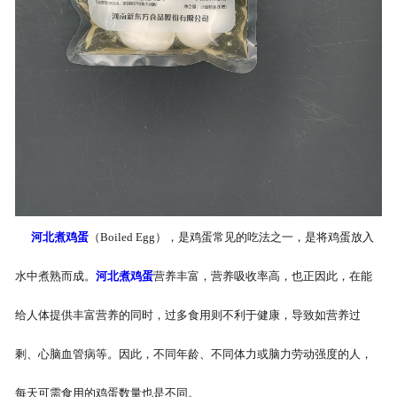
-
河北盐焗味卤蛋
-
河北泡椒味卤蛋
-
河北蜜汁味卤蛋
-
河北茶香味卤蛋
河北煮鸡蛋
（Boiled Egg），是鸡蛋常见的吃法之一，是将鸡蛋放入
水中煮熟而成。
河北煮鸡蛋
营养丰富，营养吸收率高，也正因此，在能
给人体提供丰富营养的同时，过多食用则不利于健康，导致如营养过
剩、心脑血管病等。因此，不同年龄、不同体力或脑力劳动强度的人，
每天可需食用的鸡蛋数量也是不同。