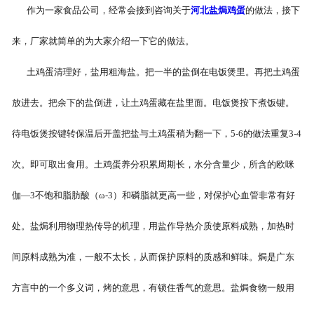
作为一家食品公司，经常会接到咨询关于
河北盐焗鸡蛋
的做法，接下
-
河北盐焗味卤蛋
来，厂家就简单的为大家介绍一下它的做法。
-
河北泡椒味卤蛋
土鸡蛋清理好，盐用粗海盐。把一半的盐倒在电饭煲里。再把土鸡蛋
-
河北蜜汁味卤蛋
放进去。把余下的盐倒进，让土鸡蛋藏在盐里面。电饭煲按下煮饭键。
-
河北茶香味卤蛋
待电饭煲按键转保温后开盖把盐与土鸡蛋稍为翻一下，5-6的做法重复3-4
次。即可取出食用。土鸡蛋养分积累周期长，水分含量少，所含的欧咪
伽—3不饱和脂肪酸（ω-3）和磷脂就更高一些，对保护心血管非常有好
处。盐焗利用物理热传导的机理，用盐作导热介质使原料成熟，加热时
间原料成熟为准，一般不太长，从而保护原料的质感和鲜味。焗是广东
方言中的一个多义词，烤的意思，有锁住香气的意思。盐焗食物一般用