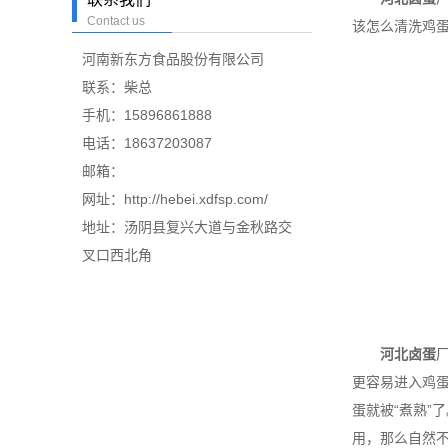
Contact us
该怎么清洗鸡
河南新东方食品股份有限公司
联系：柴总
手机：15896861888
电话：18637203087
邮箱：
网址：http://hebei.xdfsp.com/
地址：汤阴县复兴大道与金秋路交
叉口西北角
河北卤蛋
更容易进入鸡蛋
蛋就被“煮熟
用，那么自然