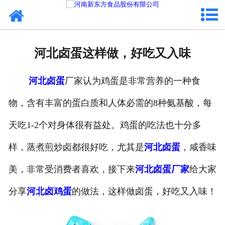
网站首页
健康卤味
河北卤蛋这样做，好吃又入味
合作模式
河北卤蛋
厂家认为鸡蛋是非常营养的一种食
新闻资讯
物，含有丰富的蛋白质和人体必需的8种氨基酸，每
关于新东方
天吃1-2个对身体很有益处。鸡蛋的吃法也十分多
加入新东方
样，蒸煮煎炒卤都很好吃，尤其是
河北卤蛋
，咸香味
联系我们
美，非常受消费者喜欢，接下来
河北卤蛋厂家
给大家
分享
河北卤鸡蛋
的做法，这样做卤蛋，好吃又入味！