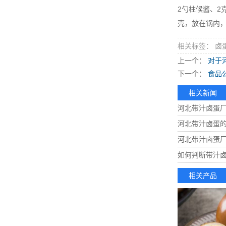
2勺柱候酱、2
壳，放在锅内
相关标签： 卤
上一个：
对于
下一个：
食品
相关新闻
河北带汁卤蛋
河北带汁卤蛋
河北带汁卤蛋
如何判断带汁
相关产品