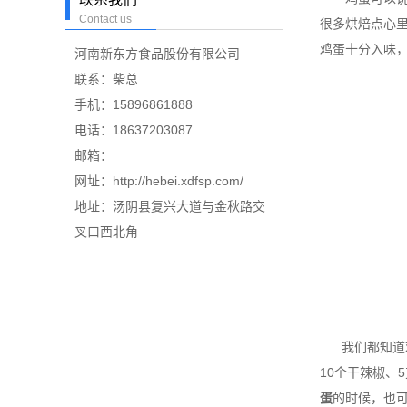
Contact us
很多烘焙点心
鸡蛋十分入味
河南新东方食品股份有限公司
联系：柴总
手机：15896861888
电话：18637203087
邮箱：
网址：http://hebei.xdfsp.com/
地址：汤阴县复兴大道与金秋路交
叉口西北角
我们都知道鸡蛋
10个干辣椒、
蛋
的时候，也