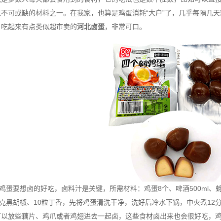
里不可或缺的材料之一。在我家，也算是鸡蛋消耗“大户”了，几乎每隔几
，吃起来有点类似超市卖的
河北卤蛋
，非常可口。
要想卤的好吃，卤料汁是关键，所需材料：鸡蛋8个、啤酒500ml、蚝
5克黑胡椒、10粒丁香，先将鸡蛋清洗干净，洗好后冷水下锅，中火煮12
可以放些藕片、鸡爪或者鸡翅进去一起卤，这些食材卤出来也会很好吃，鸡