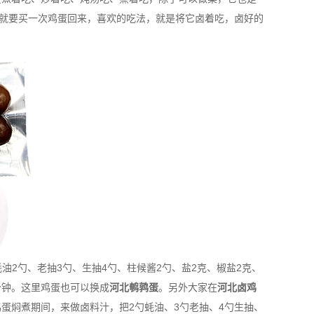
天就要买一次鸡蛋回来，喜欢的吃法，就是将它卤着吃，卤好的
油2勺、老抽3勺、生抽4勺、柱候酱2勺、盐2克、椒盐2克、
分钟。这里鸡蛋也可以换成
河北鹌鹑蛋
。另外大家在
河北卤鸡
蛋焖煮期间，来做卤料汁，把2勺蚝油、3勺老抽、4勺生抽、