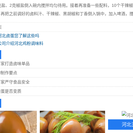
克盐、2克椒盐倒入碗内搅拌均匀待用。接着再准备一些配料，10个干辣
，再把之前调好的卤料汁、干辣椒、黑胡椒和丁香倒入锅中，加入啤酒，搅
蛋
河北卤蛋您了解这些吗
公司介绍河北鸡粉调味料
厂家打造卤味单品
的制作要点
厂家严守食品安全
卤蛋是否变质
河北