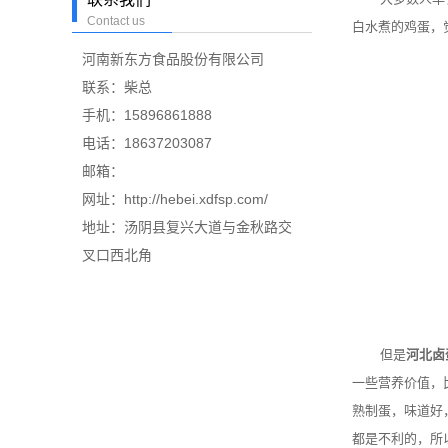
Contact us
白水煮的鸡蛋，
河南新东方食品股份有限公司
联系：柴总
手机：15896861888
电话：18637203087
邮箱：
网址：http://hebei.xdfsp.com/
地址：汤阴县复兴大道与金秋路交
叉口西北角
但是
河北卤
一些营养价值，
熟制蛋，味道好
都是不利的，所