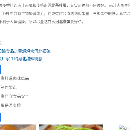
很多香料的卤汁卤蛋和传统的
河北茶叶蛋
，其实两种都不是很好。 卤汁卤蛋里
；茶叶中含有生物酸碱成分，在烧煮时会渗透到鸡蛋里，与鸡蛋中的铁元素结
不利于人体健康。所以尽量吃白水
河北煮蛋
要好点。
蛋
扣碗食品之黄焖鸡块河北扣碗
蛋厂家介绍河北甜辣鸭脖
厂家打造卤味单品
的制作要点
厂家严守食品安全
卤蛋是否变质