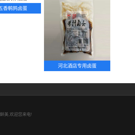
五香鹌鹑卤蛋
河北酒店专用卤蛋
鲜美,欢迎您来电!