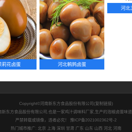
河北
茉莉花卤蛋
河北鹌鹑卤蛋
Copyright©河南新东方食品股份有限公司(
复制链接
)
新东方食品股份有限公司,也是一家鸡汁调味料厂家,生产的泡椒卤蛋味道
严禁转载或镜像，违者必究！
豫ICP备2021002362号-2
热门城市推广:
北京
上海
深圳
甘肃
广东
山东
山西
河北
河南