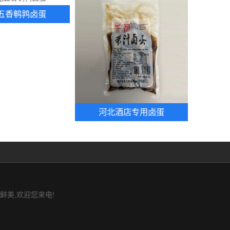
五香鹌鹑卤蛋
河北酒店专用卤蛋
鲜美,欢迎您来电!