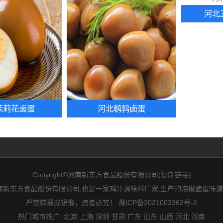
河北
茉莉花卤蛋
河北鹌鹑卤蛋
Copyright©河南新东方食品股份有限公司(
复制链接
)
新东方食品股份有限公司,也是一家鸡汁调味料厂家,生产的泡椒卤蛋味道
严禁转载或镜像，违者必究！
豫ICP备2021002362号-2
热门城市推广:
北京
上海
深圳
甘肃
广东
山东
山西
河北
河南