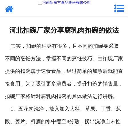
网站首页
健康卤味
河北扣碗厂家分享腐乳肉扣碗的做法
合作模式
其实，扣碗的种类有很多，且不同的扣碗要采取
新闻资讯
不同的烹饪方法，掌握不同的烹饪技巧。由扣碗厂家
关于新东方
提供的扣碗属于速食食品，经过简单的加热后就能直
加入新东方
接食用。为了吸引更多消费者，提升扣碗的销售量，
联系我们
扣碗厂家将针对腐乳肉扣碗的具体做法进行讲解。
1、五花肉洗净，放入加入大料、草果、丁香、葱
段、姜片、料酒的水中煮至8分熟，捞出洗净血末控