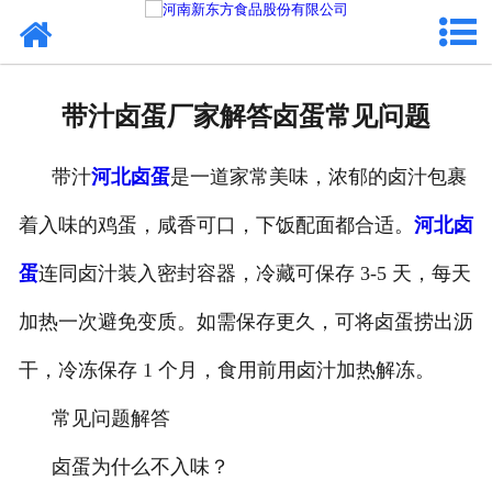
网站首页
健康卤味
带汁卤蛋厂家解答卤蛋常见问题
合作模式
带汁
河北卤蛋
是一道家常美味，浓郁的卤汁包裹
新闻资讯
着入味的鸡蛋，咸香可口，下饭配面都合适。
河北卤
关于新东方
蛋
连同卤汁装入密封容器，冷藏可保存 3-5 天，每天
加入新东方
加热一次避免变质。如需保存更久，可将卤蛋捞出沥
联系我们
干，冷冻保存 1 个月，食用前用卤汁加热解冻。
常见问题解答
卤蛋为什么不入味？