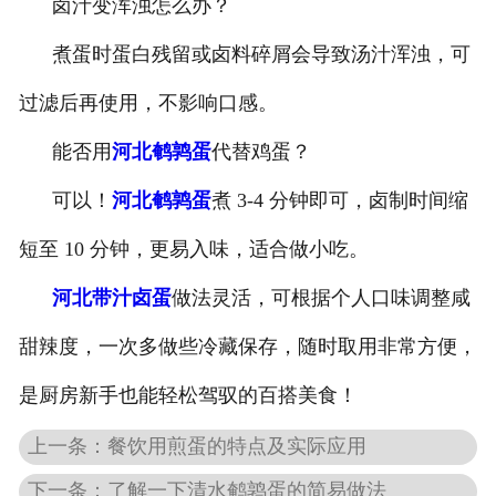
卤汁变浑浊怎么办？
煮蛋时蛋白残留或卤料碎屑会导致汤汁浑浊，可
过滤后再使用，不影响口感。
能否用
河北鹌鹑蛋
代替鸡蛋？
可以！
河北鹌鹑蛋
煮 3-4 分钟即可，卤制时间缩
短至 10 分钟，更易入味，适合做小吃。
河北带汁卤蛋
做法灵活，可根据个人口味调整咸
甜辣度，一次多做些冷藏保存，随时取用非常方便，
是厨房新手也能轻松驾驭的百搭美食！
上一条：餐饮用煎蛋的特点及实际应用
下一条：了解一下清水鹌鹑蛋的简易做法