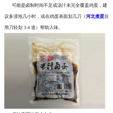
可能是卤制时间不足或汤汁未完全覆盖鸡蛋，建
议多浸泡几小时，或在鸡蛋表面划几刀（
河北煮蛋
后
用刀轻划 3-4 道）帮助入味。