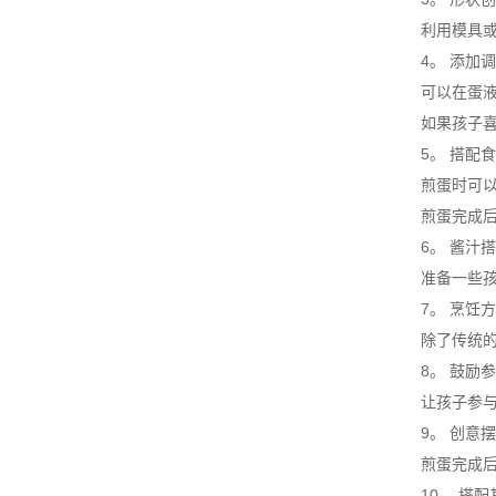
利用模具或煎
4。 添加调
可以在蛋液中
如果孩子喜欢
5。 搭配食
煎蛋时可以在
煎蛋完成后，
6。 酱汁搭
准备一些孩子
7。 烹饪方
除了传统的煎
8。 鼓励参
让孩子参与煎
9。 创意摆
煎蛋完成后，
10。 搭配