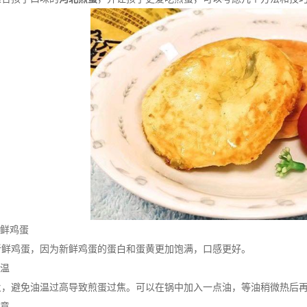
鲜鸡蛋
鸡蛋，因为新鲜鸡蛋的蛋白和蛋黄更加饱满，口感更好。
温
避免油温过高导致煎蛋过焦。可以在锅中加入一点油，等油稍微热后再
意