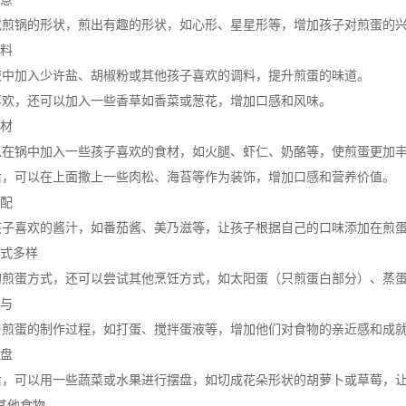
锅的形状，煎出有趣的形状，如心形、星星形等，增加孩子对煎蛋的
料
加入少许盐、胡椒粉或其他孩子喜欢的调料，提升煎蛋的味道。
，还可以加入一些香草如香菜或葱花，增加口感和风味。
材
锅中加入一些孩子喜欢的食材，如火腿、虾仁、奶酪等，使煎蛋更加丰
可以在上面撒上一些肉松、海苔等作为装饰，增加口感和营养价值。
配
喜欢的酱汁，如番茄酱、美乃滋等，让孩子根据自己的口味添加在煎
式多样
蛋方式，还可以尝试其他烹饪方式，如太阳蛋（只煎蛋白部分）、蒸蛋
与
蛋的制作过程，如打蛋、搅拌蛋液等，增加他们对食物的亲近感和成
盘
可以用一些蔬菜或水果进行摆盘，如切成花朵形状的胡萝卜或草莓，让
其他食物